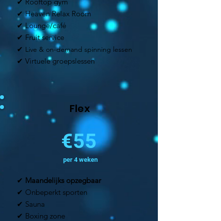
✔ Rooftop gym
✔ Heaven Relax Room
✔ Lounge/café
✔ Fruit service
✔
Live & on-demand spinning lessen
✔ Virtuele groepsl
essen
Flex
€55
per 4 weken​
✔
Maandelijks opzegbaar
✔ Onbeperkt sporten
✔ Sauna
✔ Boxing zone