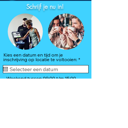
Schrijf je nu in!
Kies een datum en tijd om je
r
inschrijving op locatie te voltooien:
*
e
q
u
i
Weekend tussen 09:00 t/m 15:00
r
e
d
Tijd