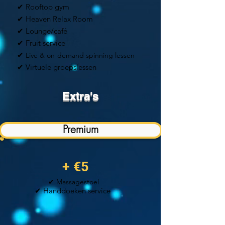
✔ Rooftop gym
✔ Heaven Relax Room
✔ Lounge/café
✔ Fruit service
✔
Live & on-demand spinning lessen
✔ Virtuele groepsl
essen
Extra's
Premium
+ €5
✔ Massagestoel
✔ Handdoeken service