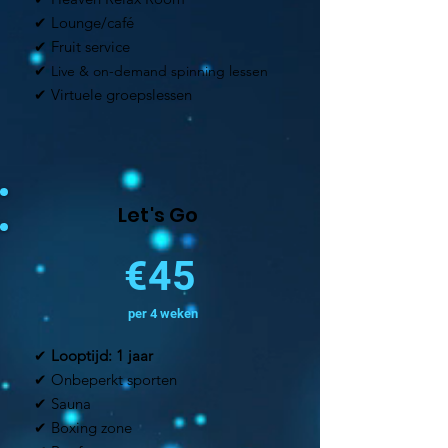
✔ Lounge/café
✔ Fruit service
✔
Live & on-demand spinning lessen
✔ Virtuele groepsl
essen
Let's Go
€45
per 4 weken​
✔
Looptijd: 1 jaar
✔ Onbeperkt sporten
✔ Sauna
✔ Boxing zone