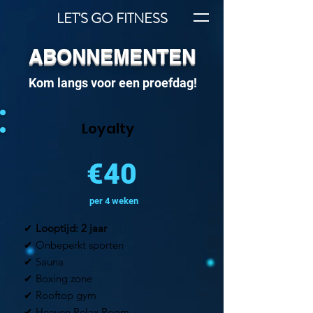
LET'S GO FITNESS
ABONNEMENTEN
Kom langs voor een proefdag!
Loyalty
€40
per 4 weken
✔
Looptijd: 2 jaar
✔ Onbeperkt sporten
✔ Sauna
✔ Boxing zone
✔ Rooftop gym
✔ Heaven Relax Room