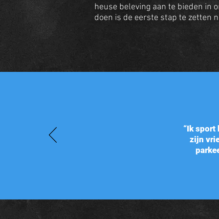
heuse beleving aan te bieden in on
doen is de eerste stap te zetten na
“Ik sport
zijn vr
parkee