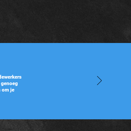
edewerkers
s genoeg
n om je