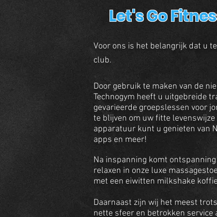
Let's Go Fitne
Voor ons is het belangrijk dat u t
club.
Door gebruik te maken van de nie
Technogym heeft u uitgebreide t
gevarieerde groepslessen voor jo
te blijven om uw fitte levenswijz
apparatuur kunt u genieten van Ne
apps en meer!
Na inspanning komt ontspanning! 
relaxen in onze luxe massagesto
met een eiwitten milkshake koffie
Daarnaast zijn wij het meest trot
nette sfeer en betrokken service