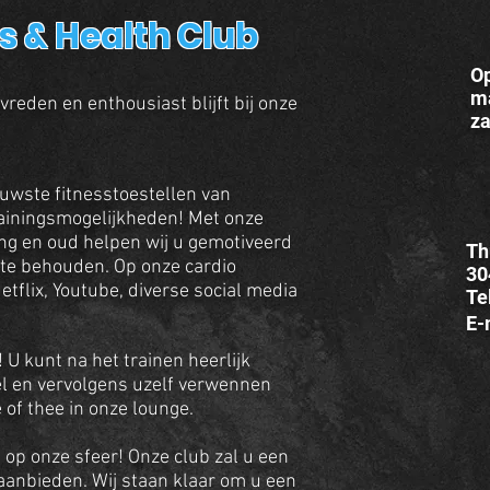
ss & Health Club
Op
m
evreden en enthousiast blijft bij onze
z
uwste fitnesstoestellen van
rainingsmogelijkheden! Met onze
ng en oud helpen wij u gemotiveerd
Th
e te behouden. Op onze cardio
30
tflix, Youtube, diverse social media
Te
E-
U kunt na het trainen heerlijk
el en vervolgens uzelf verwennen
 of thee in onze lounge.
s op onze sfeer! Onze club zal u een
 aanbieden. Wij staan klaar om u een