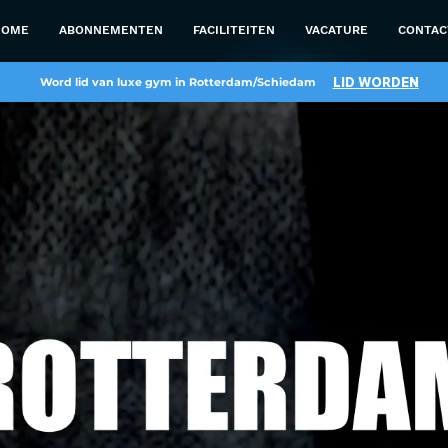
HOME
ABONNEMENTEN
FACILITEITEN
VACATURE
CONTAC
LID WORDEN
Word lid van luxe gym in Rotterdam/Schiedam