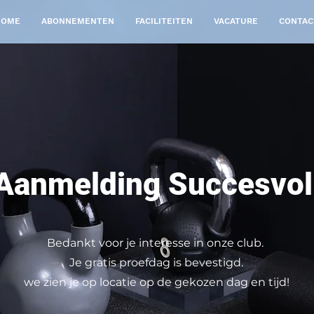
HOME
ABONNEMENTEN
FACILITEITEN
VACATURE
CONTAC
Aanmelding Succesvol
Bedankt voor je interesse in onze club.
Je gratis proefdag is bevestigd.
we zien je op locatie op de gekozen dag en tijd!