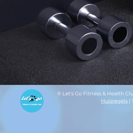
® Let's Go Fitness & Health Cl
Huisregels
|