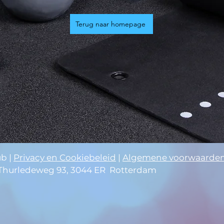
Terug naar homepage
ub |
Privacy en Cookiebeleid
|
Algemene voorwaarde
 Thurledeweg 93, 3044 ER Rotterdam