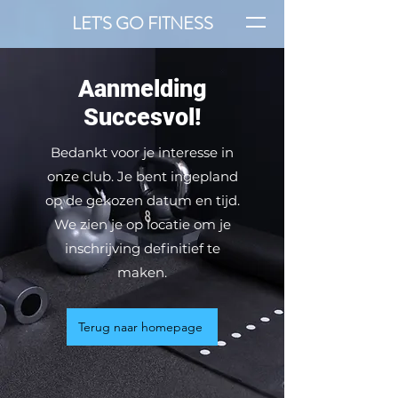
LET'S GO FITNESS
Aanmelding
Succesvol!
Bedankt voor je interesse in
onze club. Je bent ingepland
op de gekozen datum en tijd.
We zien je op locatie om je
inschrijving definitief te
maken.
Terug naar homepage