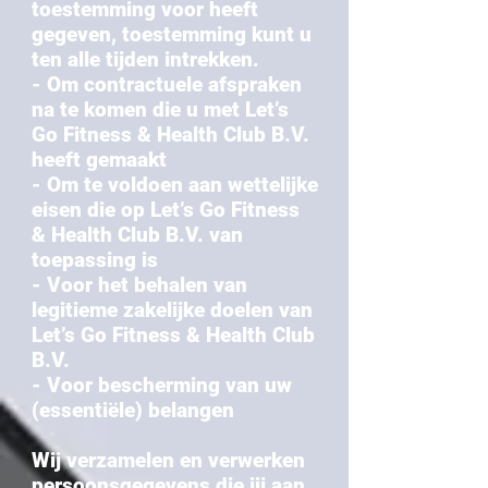
toestemming voor heeft
gegeven, toestemming kunt u
ten alle tijden intrekken.
- Om contractuele afspraken
na te komen die u met Let’s
Go Fitness & Health Club B.V.
heeft gemaakt
- Om te voldoen aan wettelijke
eisen die op Let’s Go Fitness
& Health Club B.V. van
toepassing is
- Voor het behalen van
legitieme zakelijke doelen van
Let’s Go Fitness & Health Club
B.V.
- Voor bescherming van uw
(essentiële) belangen
Wij verzamelen en verwerken
persoonsgegevens die jij aan