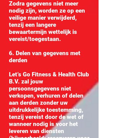
Zodra gegevens niet meer
nodig zijn, worden ze op een
veilige manier verwijderd,
tenzij een langere
bewaartermijn wettelijk is
vereist/toegestaan.
6. Delen van gegevens met
derden
Let’s Go Fitness & Health Club
B.V. zal jouw
persoonsgegevens niet
verkopen, verhuren of delen
aan derden zonder uw
uitdrukkelijke toestemming,
tenzij vereist door de wet of
wanneer nodig is voor het
leveren van diensten