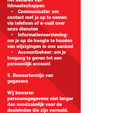
lidmaatschappen
• Communicatie: om
contact met je op te nemen
via telefoon of e-mail over
onze diensten
• Informatievoorziening:
om je op de hoogte te houden
van wijzigingen in ons aanbod
• Accountbeheer: om je
toegang te geven tot een
persoonlijk account
5. Bewaartermijn van
gegevens
Wij bewaren
persoonsgegevens niet langer
dan noodzakelijk voor de
doeleinden die zijn vermeld.