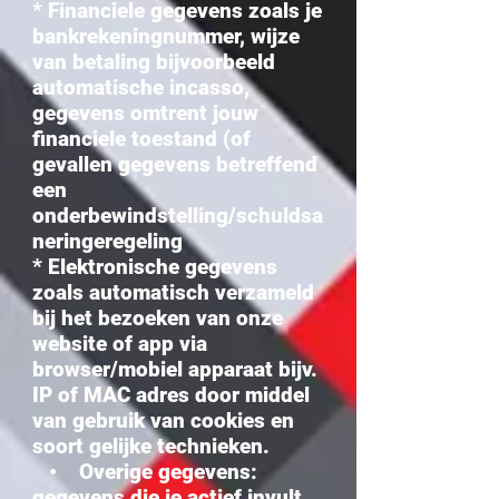
* Financiele gegevens zoals je
bankrekeningnummer, wijze
van betaling bijvoorbeeld
automatische incasso,
gegevens omtrent jouw
financiele toestand (of
gevallen gegevens betreffend
een
onderbewindstelling/schuldsa
neringeregeling
* ⁠Elektronische gegevens
zoals automatisch verzameld
bij het bezoeken van onze
website of app via
browser/mobiel apparaat bijv.
IP of MAC adres door middel
van gebruik van cookies en
soort gelijke technieken.
• Overige gegevens:
gegevens die je actief invult