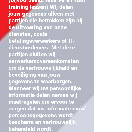
(bijvoorbeeld: reserveren voor
training lessen) Wij delen
jouw gegevens alleen met
partijen die betrokken zijn bij
de uitvoering van onze
diensten, zoals
betalingsverwerkers of IT-
dienstverleners. Met deze
partijen sluiten wij
verwerkersovereenkomsten
om de vertrouwelijkheid en
beveiliging van jouw
gegevens te waarborgen.
Wanneer wij uw persoonlijke
informatie delen nemen wij
maatregelen om ervoor te
zorgen dat uw informate en/of
persoonsgegevens wordt
bescherm en vertrouwelijk
behandeld wordt.