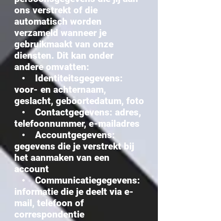
ons verstrekt of die
automatisch worden
verzameld wanneer je
gebruikmaakt van onze
diensten. Dit kan onder
andere omvatten:
• Identiteitsgegevens:
voor- en achternaam,
geslacht, geboortedatum, foto
• Contactgegevens: adres,
telefoonnummer, e-mailadres
• Accountgegevens:
gegevens die je verstrekt bij
het aanmaken van een
account
• Communicatiegegevens:
informatie die je deelt via e-
mail, telefoon of
correspondentie