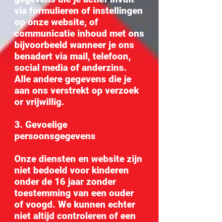
via formulieren of instellingen
op onze website, of
communicatie inhoud met ons
bijvoorbeeld wanneer je ons
benadert via mail, telefoon,
social media of anderzins.
Alle andere gegevens die je
aan ons verstrekt op verzoek
or vrijwillig.
3. Gevoelige
persoonsgegevens
Onze diensten en website zijn
niet bedoeld voor kinderen
onder de 16 jaar zonder
toestemming van een ouder
of voogd. We kunnen echter
niet altijd controleren of een